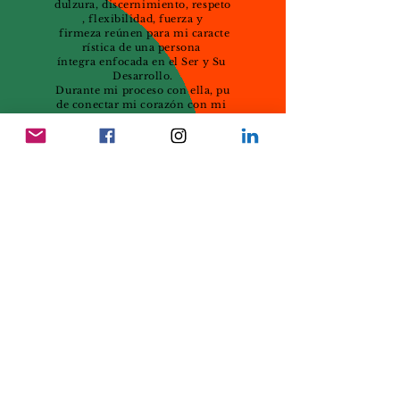
dulzura, discernimiento, respeto
, flexibilidad, fuerza y
firmeza reúnen para mi caracte
rística de una persona
íntegra enfocada en el Ser y Su
Desarrollo.
Durante mi proceso con ella, pu
de conectar mi corazón con mi
desarrollo personal y profesiona
l, integrando a su vez, mi espirit
ualidad a mi camino de vida, log
rando el
objetivo
primordial del trabajo p
ropuesto.
Infinitamente agradecida
por su
acompañamiento
y apoyo”
— MARÍA ISABEL CÁRCAMO -
COACHING INTEGRAL CON USO DE
ENEAGRAMA, ÉNFASIS EN VIDA Y
ESPIRITUALIDAD
MEDELLÍN
¡NO TIENES QUE
CREERLO A CIEGAS!
MEJOR LEE LO QUE
DICEN
NUESTROS
CLIENTES