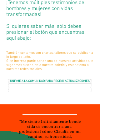
¡Tenemos múltiples testimonios de
hombres y mujeres con vidas
transformadas!
Si quieres saber más, sólo debes
presionar el botón que encuentras
aquí abajo:
También contamos con charlas, talleres que se publican a
lo largo del año.
Si te interesa participar en una de nuestras actividades, te
sugerimos suscribirte a nuestro boletín y estar atenta a
nuestras redes sociales
UNIRME A LA COMUNIDAD PARA RECIBIR ACTUALIZACIONES
“Me siento Infinitamente bende
cida de encontrar a una
profesional cómo Claudia en mi
camino, su honestidad,